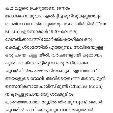
കഥ വളരെ ചെറുതാണ്. ഒന്നാം
ലോകമഹായുദ്ധം ഏൽപ്പിച്ച മുറിവുകളുമായും
തകർന്ന ദാമ്പത്യവുമായും ടോം ബിർകിൻ (Tom
Birkin) എന്നൊരാൾ 1920-ലെ ഒരു
വേനൽക്കാലത്ത് യോർക്ക്ഷെയറിലെ ഒരു
കൊച്ചു ഗ്രാമത്തിൽ എത്തുന്നു. അവിടെയുള്ള
ഒരു പഴയ പള്ളിയിൽ, വർഷങ്ങളായി കുമ്മായം
പൂശി മറയ്ക്കപ്പെട്ടിരുന്ന ഒരു മധ്യകാല
ചുവർചിത്രം പഴയപടിയാക്കുക എന്നതാണ്
അയാളുടെ ജോലി. അവിടെയടുത്ത് തന്നെ, മുൻ
സൈനികനായ ചാൾസ് മൂൺ (Charles Moon)
നഷ്ടപ്പെട്ടുപോയ ഒരു ശവകുടീരം
കണ്ടെത്താനായി മണ്ണിൽ തിരയുന്നുണ്ട്. ഒരാൾ
ചുവരിൽ പണിയെടുക്കുമ്പോൾ മറ്റൊരാൾ