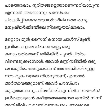
പാടത്താകാം. ദുരിതങ്ങളെന്താണെന്നറിയാവുന്ന,
എന്നാൽ അതൊന്നും പരസ്പരം
പ്രകടിപ്പിക്കേണ്ട ആവശ്യമില്ലാത്ത രണ്ടു
മനുഷ്യർക്കിടയിലെ നിശബ്ദതയിലാകാം.
മറ്റൊരു മുൻ സൈനികനായ ചാൾസ് മൂൺ
ഇവിടെ വളരെ പ്രധാനപ്പെട്ട ഒരു
കഥാപാത്രമാണ്. ബിർകിൻ ചുവർചിത്രം
വീണ്ടെടുക്കുമ്പോൾ, അവൻ മണ്ണിനടിയിൽ ഒരു
ശവകുടീരം തേടുകയാണ്. അവർക്കിടയിലുള്ള
സൗഹൃദം വളരെ നിശബ്ദമാണ്, എന്നാൽ
അർത്ഥവത്തുമാണ്. അവർ പരസ്പരം
കൂടുതലൊന്നും വിശദീകരിക്കുന്നില്ല. ഭാഷയ്ക്ക്
ഉൾക്കൊള്ളാൻ കഴിയാത്തതെന്തോ ഒന്നിൽ നിന്ന്
അതിജീവിച്ചവരാണ് രണ്ടുപേരും. അവരുടെ