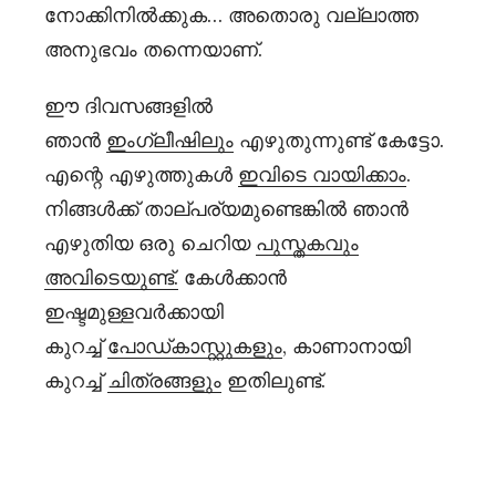
നോക്കിനിൽക്കുക… അതൊരു വല്ലാത്ത
അനുഭവം തന്നെയാണ്.
ഈ ദിവസങ്ങളിൽ
ഞാൻ
ഇംഗ്ലീഷിലും
എഴുതുന്നുണ്ട് കേട്ടോ.
എന്റെ എഴുത്തുകൾ
ഇവിടെ വായിക്കാം
.
നിങ്ങൾക്ക് താല്പര്യമുണ്ടെങ്കിൽ ഞാൻ
എഴുതിയ ഒരു ചെറിയ
പുസ്തകവും
അവിടെയുണ്ട്.
കേൾക്കാൻ
ഇഷ്ടമുള്ളവർക്കായി
കുറച്ച്
പോഡ്‌കാസ്റ്റുകളും
, കാണാനായി
കുറച്ച്
ചിത്രങ്ങളും
ഇതിലുണ്ട്.
© 2026 ഒരു മനസ്സിന്റെ അതിര്